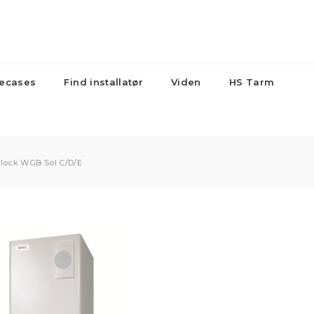
ecases
Find installatør
Viden
HS Tarm
Lagertanke
kedler
Større anlæg
Radiat
og beholdere
lock WGB Sol C/D/E