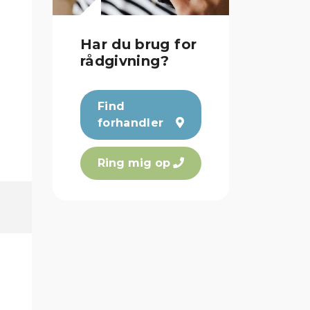
Har du brug for
rådgivning?
Find
forhandler
Ring mig op