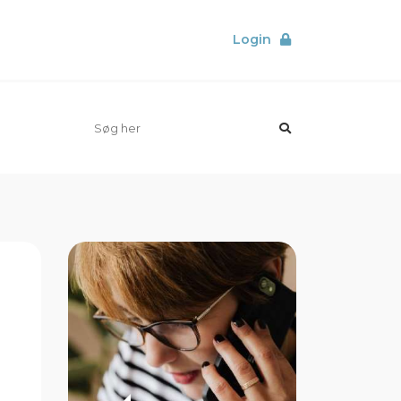
Login
orer
Elkedler
Sol