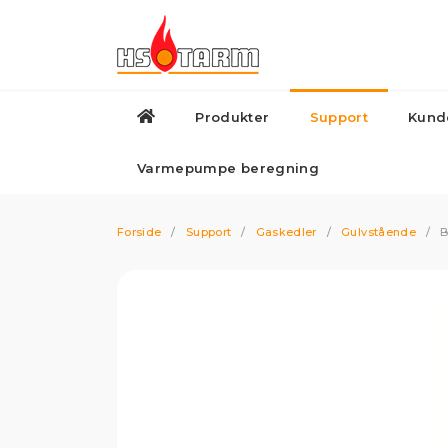
Produkter
Support
Kund
Varmepumper
Biokedler
Gas
Varmepumpe beregning
Forside
/
Support
/
Gaskedler
/
Gulvstående
/
B